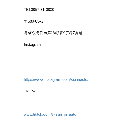
TEL0857-31-0800
〒680-0942
鳥取県鳥取市湖山町東4丁目7番地
Instagram
https://www.instagram.com/suninauto/
Tik Tok
www.tiktok.com/@sun_in_auto