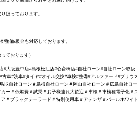
取り扱っております。
検/整備/板金も対応しております。
扱っております）
チ#鳥取湖山店#大阪豊中店#島根松江店#心斎橋店#自社ローン#自社ローン取扱
中古車#洗車#タイヤ#オイル交換#車検#整備#アルファード#プリウ
x5＃鳥取自社ローン＃島根自社ローン＃岡山自社ローン＃広島自社ロ
ドカー＃低燃費＃試乗＃お子様連れ大歓迎＃車検＃車検種電子化＃
イア＃ブラックテーラード＃特別使用車＃アテンザ＃パールホワイ