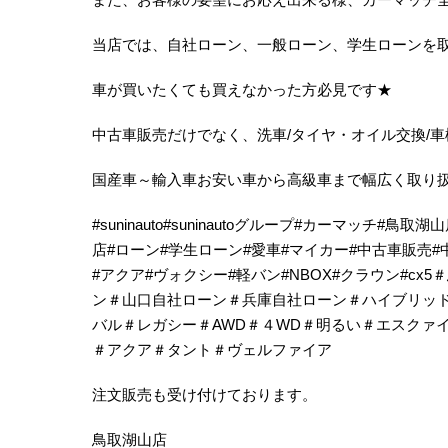
当店では、自社ローン、一般ローン、学生ローンを
車が買いたくても買えなかった方必見です★
中古車販売だけでなく、洗車/タイヤ・オイル交換/車
国産車～輸入車お安い車から高級車まで幅広く取り
#suninauto#suninautoグループ#カーマッ
店#ローン#学生ローン#愛車#マイカー#中古車販売#
#アクア#ヴォクシー#軽バン#NBOX#クラウン#c
ン＃山口自社ローン＃兵庫自社ローン＃ハイブリッ
バル＃レガシー＃AWD＃４WD＃明るい＃エスクァ
＃アクア＃タント＃ヴェルファイア
注文販売も受け付けております。
鳥取湖山店