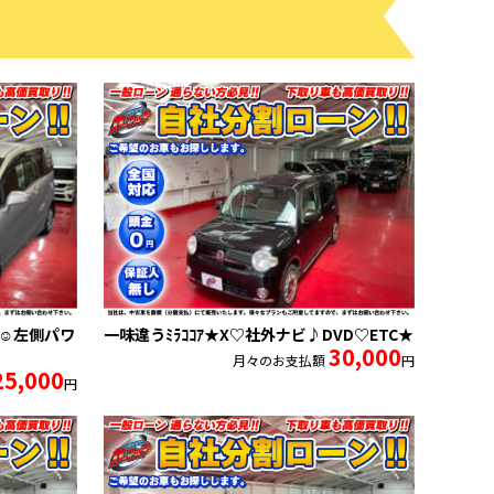
☺左側パワ
一味違うﾐﾗｺｺｱ★X♡社外ナビ♪DVD♡ETC★
30,000
月々のお支払額
円
25,000
円