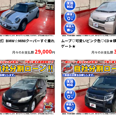
付】BMW☆MINIクーパーすぐ乗れ
ムーブ♡可愛いピンク色♡CD★
ゲート★
29,000
月々のお支払額
円
月々のお支払額