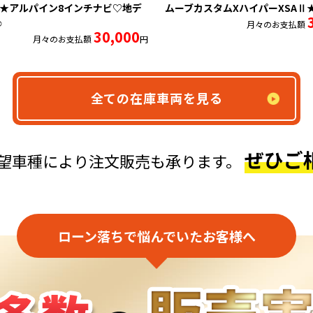
★アルパイン8インチナビ♡地デ
ムーブカスタムXハイパーXSAⅡ
☺
月々のお支払額
30,000
月々のお支払額
円
全ての在庫車両を見る
ぜひご
望車種により
注文販売も承ります。
ローン落ちで悩んでいたお客様へ