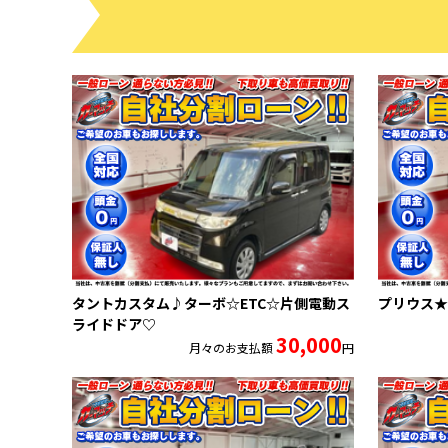
タントカスタム♪ターボ☆ETC☆片側電動ス
プリウス★
ライドドア♡
30,000
月々のお支払額
円