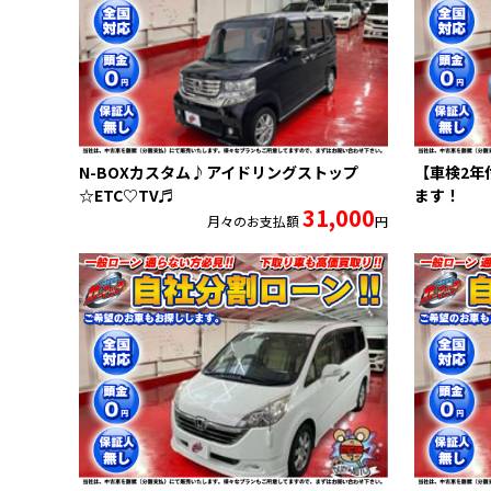
N-BOXカスタム♪アイドリングストップ
【車検2年
☆ETC♡TV♬
ます！
31,000
月々のお支払額
円