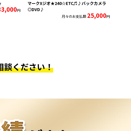
★
マークXジオ★240☆ETC♬♪バックカメラ
33,000
◎DVD♪
円
25,000
月々のお支払額
円
相談ください！