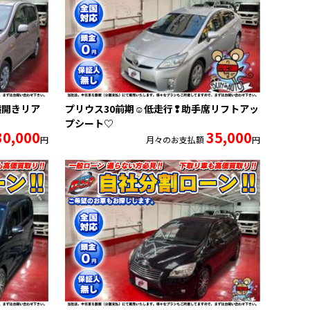
横開きリア
プリウス30前期☺低走行❢助手席リフトアッ
プシート♡
30,000
35,000
円
月々のお支払額
円