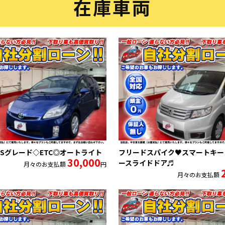
在庫車両
Sグレード◇ETC◎オートライト
フリードスパイク♥スマートキー
30,000
ースライドドア♬
月々のお支払額
円
月々のお支払額