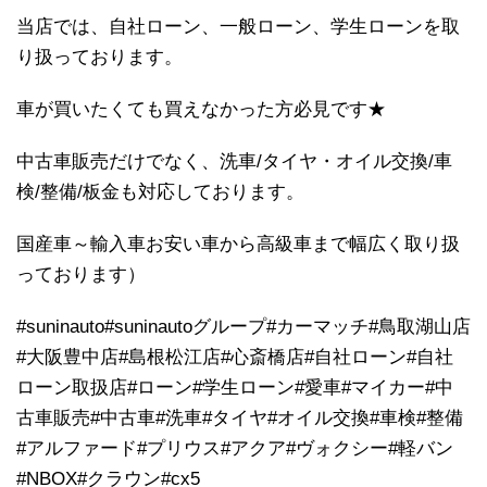
当店では、自社ローン、一般ローン、学生ローンを取
り扱っております。
車が買いたくても買えなかった方必見です★
中古車販売だけでなく、洗車/タイヤ・オイル交換/車
検/整備/板金も対応しております。
国産車～輸入車お安い車から高級車まで幅広く取り扱
っております）
#suninauto#suninautoグループ#カーマッチ#鳥取湖山店
#大阪豊中店#島根松江店#心斎橋店#自社ローン#自社
ローン取扱店#ローン#学生ローン#愛車#マイカー#中
古車販売#中古車#洗車#タイヤ#オイル交換#車検#整備
#アルファード#プリウス#アクア#ヴォクシー#軽バン
#NBOX#クラウン#cx5