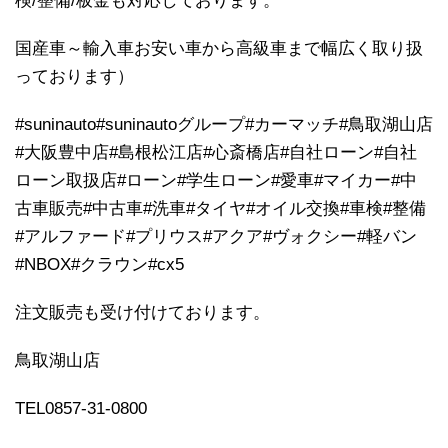
検/整備/板金も対応しております。
国産車～輸入車お安い車から高級車まで幅広く取り扱
っております）
#suninauto#suninautoグループ#カーマッチ#鳥取湖山店
#大阪豊中店#島根松江店#心斎橋店#自社ローン#自社
ローン取扱店#ローン#学生ローン#愛車#マイカー#中
古車販売#中古車#洗車#タイヤ#オイル交換#車検#整備
#アルファード#プリウス#アクア#ヴォクシー#軽バン
#NBOX#クラウン#cx5
注文販売も受け付けております。
鳥取湖山店
TEL0857-31-0800