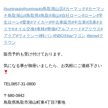
#suninauto
#suninauto鳥取湖山店
#カーマッチ
#カーマッ
チ鳥取湖山
#鳥取県
#鳥取
#湖山
#自社ローン
#ローン
#学
生ローン
#愛車
#マイカー
#中古車販売
#中古車
#洗車
#タ
イヤ
#オイル交換
#車検
#整備
#アルファード
#プリウス
#
アクア
#ヴォクシー
#軽バン
#NBOX
#azワゴン
#bmw
#ク
ラウン
販売予約も受け付けております。
気になる事が御座いましたら、お気軽にご連絡下さい
TEL0857-31-0800
〒680-0942
鳥取県鳥取市湖山町東4丁目7番地