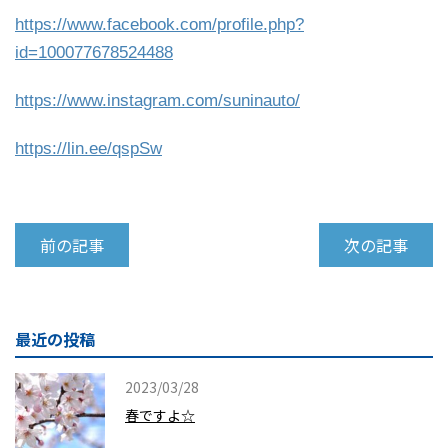
https://www.facebook.com/profile.php?
id=100077678524488
https://www.instagram.com/suninauto/
https://lin.ee/qspSw
前の記事
次の記事
最近の投稿
2023/03/28
春ですよ☆