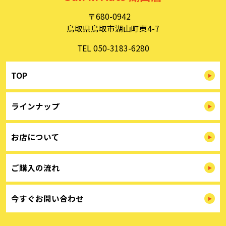
め、情報セキュリティ対策を始めとする安全措置を構築
〒680-0942
し、個人情報への不正アクセス、個人情報の漏洩、滅失ま
たは毀損等の的確な防止とセキュリティの是正に努めま
鳥取県鳥取市湖山町東4-7
す。
TEL 050-3183-6280
３．苦情および相談等に対する適正な対応について
本人からの苦情および相談があった場合には、適切かつ迅
速に対応いたします。また、個人情報を提供された本人の
TOP
権利を尊重し、本人から自己情報の開示、訂正、削除、ま
たは利用もしくは提供の停止等を求められたときは、適法
かつ遅滞なく応じます。
ラインナップ
４．法令・指針・規範の遵守について
適正な個人情報保護の実現のため、個人情報の取扱いに関
する法令､国が定める指針およびその他の規範を遵守しま
お店について
す。
個人情報に関するお問い合わせ窓口
ご購入の流れ
〒680-0942
鳥取県鳥取市湖山町東4-7
TEL：
050-3183-6280
Sun in Auto 湖山店 個人情報保護担当
今すぐお問い合わせ