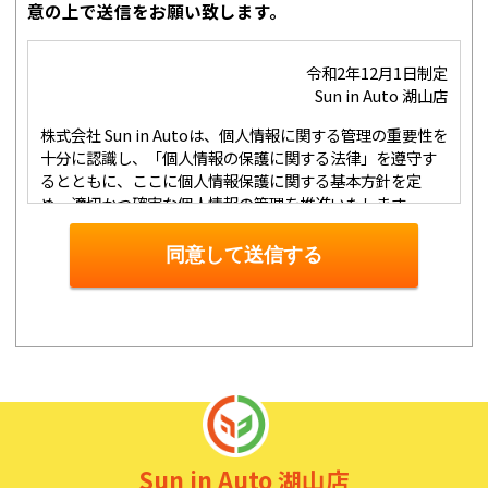
意の上で送信をお願い致します。
令和2年12月1日制定
Sun in Auto 湖山店
株式会社 Sun in Autoは、個人情報に関する管理の重要性を
十分に認識し、「個人情報の保護に関する法律」を遵守す
るとともに、ここに個人情報保護に関する基本方針を定
め、適切かつ確実な個人情報の管理を推進いたします。
１．個人情報の取得･利用･提供等について
①
個人情報を取得する際は、その利用目的をできる限り明
同意して送信する
確に特定し、その目的達成に必要な限度において適法かつ
公正な手段を用い、同意を得て取得します。
②
個人情報を利用する際は、本人に明示、通知、または公
表した利用目的の範囲内に限定し、それに反する目的外利
用を行なわないための措置を講じます。
③
個人情報を第三者に提供またはその取扱いを委託する際
は、本人が同意を与えた利用目的の範囲内で、適法にこれ
を行います。
２．安全対策の実施について
Sun in Auto 湖山店
個人情報の正確性およびその利用の安全性を確保するた