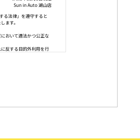
Sun in Auto 湖山店
に関する法律」を遵守すると
たします。
度において適法かつ公正な
れに反する目的外利用を行
囲内で、適法にこれを行い
安全措置を構築し、個人情
努めます。
を提供された本人の権利を
ときは、適法かつ遅滞なく
の規範を遵守します。