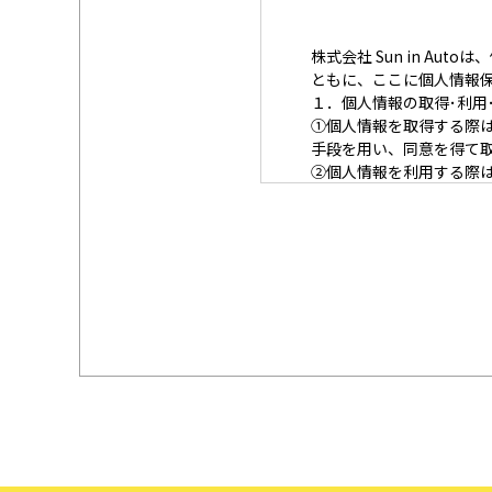
株式会社 Sun in A
ともに、ここに個人情報
１．個人情報の取得･利用
①
個人情報を取得する際
手段を用い、同意を得て
②
個人情報を利用する際
なわないための措置を講
③
個人情報を第三者に提
ます。
２．安全対策の実施につ
個人情報の正確性および
報への不正アクセス、個
３．苦情および相談等に
本人からの苦情および相
尊重し、本人から自己情
応じます。
４．法令・指針・規範の
適正な個人情報保護の実
個人情報に関するお問い