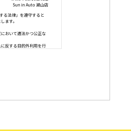
Sun in Auto 湖山店
に関する法律」を遵守すると
たします。
度において適法かつ公正な
れに反する目的外利用を行
囲内で、適法にこれを行い
安全措置を構築し、個人情
努めます。
を提供された本人の権利を
ときは、適法かつ遅滞なく
の規範を遵守します。