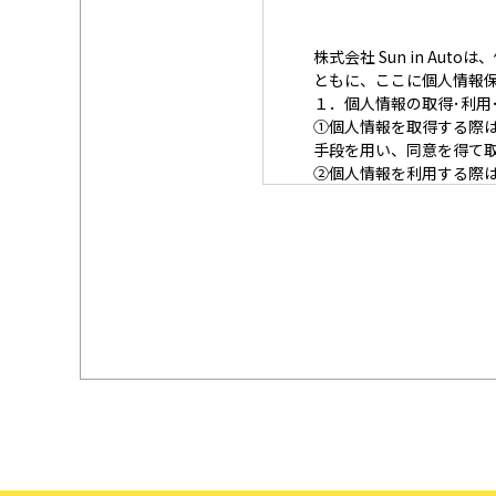
株式会社 Sun in A
ともに、ここに個人情報
１．個人情報の取得･利用
①
個人情報を取得する際
手段を用い、同意を得て
②
個人情報を利用する際
なわないための措置を講
③
個人情報を第三者に提
ます。
２．安全対策の実施につ
個人情報の正確性および
報への不正アクセス、個
３．苦情および相談等に
本人からの苦情および相
尊重し、本人から自己情
応じます。
４．法令・指針・規範の
適正な個人情報保護の実
個人情報に関するお問い