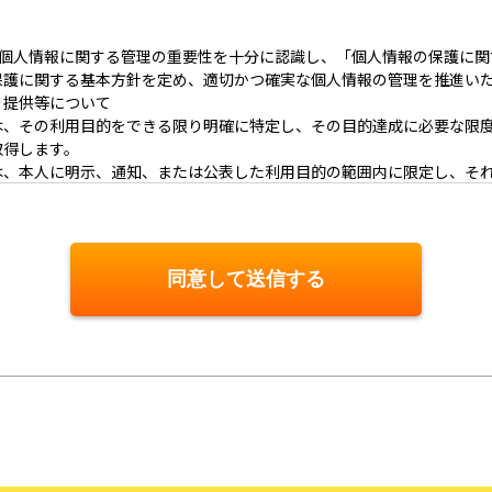
utoは、個人情報に関する管理の重要性を十分に認識し、「個人情報の保護
保護に関する基本方針を定め、適切かつ確実な個人情報の管理を推進い
･提供等について
は、その利用目的をできる限り明確に特定し、その目的達成に必要な限
取得します。
は、本人に明示、通知、または公表した利用目的の範囲内に限定し、そ
じます。
供またはその取扱いを委託する際は、本人が同意を与えた利用目的の範
いて
同意して送信する
その利用の安全性を確保するため、情報セキュリティ対策を始めとする
人情報の漏洩、滅失または毀損等の的確な防止とセキュリティの是正に
対する適正な対応について
談があった場合には、適切かつ迅速に対応いたします。また、個人情報
報の開示、訂正、削除、または利用もしくは提供の停止等を求められた
遵守について
現のため、個人情報の取扱いに関する法令､国が定める指針およびその他
合わせ窓口