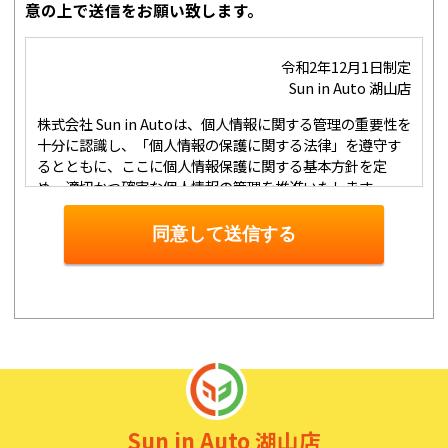
意の上で送信をお願い致します。
令和2年12月1日制定
Sun in Auto 湖山店
株式会社 Sun in Autoは、個人情報に関する管理の重要性を
十分に認識し、「個人情報の保護に関する法律」を遵守す
るとともに、ここに個人情報保護に関する基本方針を定
め、適切かつ確実な個人情報の管理を推進いたします。
１．個人情報の取得･利用･提供等について
①
個人情報を取得する際は、その利用目的をできる限り明
同意して送信する
確に特定し、その目的達成に必要な限度において適法かつ
公正な手段を用い、同意を得て取得します。
②
個人情報を利用する際は、本人に明示、通知、または公
表した利用目的の範囲内に限定し、それに反する目的外利
用を行なわないための措置を講じます。
③
個人情報を第三者に提供またはその取扱いを委託する際
は、本人が同意を与えた利用目的の範囲内で、適法にこれ
を行います。
２．安全対策の実施について
Sun in Auto 湖山店
個人情報の正確性およびその利用の安全性を確保するた