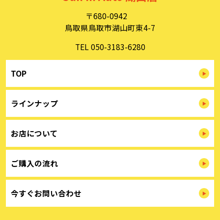
め、情報セキュリティ対策を始めとする安全措置を構築
〒680-0942
し、個人情報への不正アクセス、個人情報の漏洩、滅失ま
たは毀損等の的確な防止とセキュリティの是正に努めま
鳥取県鳥取市湖山町東4-7
す。
TEL 050-3183-6280
３．苦情および相談等に対する適正な対応について
本人からの苦情および相談があった場合には、適切かつ迅
速に対応いたします。また、個人情報を提供された本人の
TOP
権利を尊重し、本人から自己情報の開示、訂正、削除、ま
たは利用もしくは提供の停止等を求められたときは、適法
かつ遅滞なく応じます。
ラインナップ
４．法令・指針・規範の遵守について
適正な個人情報保護の実現のため、個人情報の取扱いに関
する法令､国が定める指針およびその他の規範を遵守しま
お店について
す。
個人情報に関するお問い合わせ窓口
ご購入の流れ
〒680-0942
鳥取県鳥取市湖山町東4-7
TEL：
050-3183-6280
Sun in Auto 湖山店 個人情報保護担当
今すぐお問い合わせ